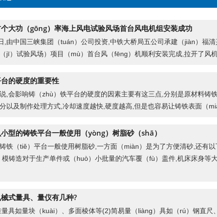
个大功（gōng）率海上风电试验风场首台风电机组安装成功
6日,由中国三峡集团（tuán）公司投资,中铁大桥局五公司承建（jiàn）福
（jī）试验风场）项目（mù）首台风（fēng）机顺利安装完成,拉开了
平台的硬度的重要性
说,会影响铸（zhù）铁平台的硬度的因素主要有这三点,分别是原材料铸铁
分以及制作处理方式,冷却速度越快,硬度越高,但是也容易让铸铁表面（mi
小型的铸铁平台一般使用（yòng）树脂砂（shā）
铸铁（tiě）平台一般使用树脂砂,一方面（miàn）是为了方便清砂,还有
ī）模铸造对于生产单件或（huò）小批量的汽车覆（fù）盖件,机床床身等
）
械式量具、量仪有几种?
标准量具如量块（kuài）、多面棱体等(2)简易量（liàng）具如（rú）钢直尺