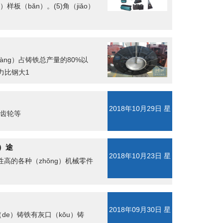
样板（bǎn）。(5)角（jiǎo）
àng）占铸铁总产量的80%以
力比钢大1
2018年10月29日 星
如齿轮等
期一
g）途
2018年10月23日 星
韧性高的各种（zhǒng）机械零件
期二
2018年09月30日 星
（de）铸铁有灰口（kǒu）铸