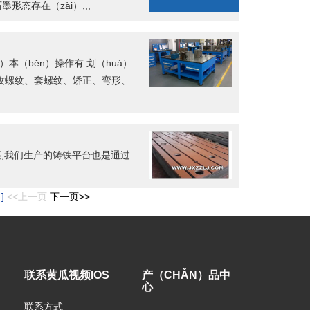
形态存在（zài）,,,
期日
）本（běn）操作有:划（huá）
、攻螺纹、套螺纹、矫正、弯形、
坯,我们生产的铸铁平台也是通过
]
<<上一页
下一页>>
联系黄瓜视频IOS
产（CHǍN）品中
心
联系方式