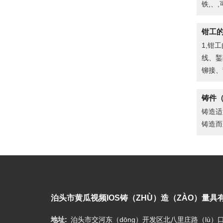
铁,、
钳工
1,钳
线、錾
铆接、
铸件
铸造适
铸造而
泊头市黄瓜视频IOS铸（ZHÙ）造（ZÀO）量具
地址:
泊头市交河东（dōng）开发区北八里庄路（lù）