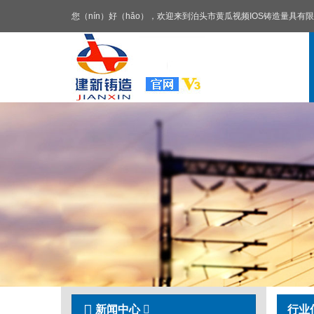
您（nín）好（hǎo），欢迎来到泊头市黄瓜视频IOS铸造量
黄
瓜
视
频
IOS
新闻中心
行业