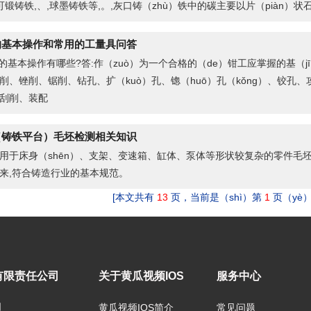
,可锻铸铁,、,球墨铸铁等,。,灰口铸（zhù）铁中的碳主要以片（piàn）状石墨
的基本操作和常用的工量具问答
工的基本操作有哪些?答:作（zuò）为一个合格的（de）钳工应掌握的基（jī
削、锉削、锯削、钻孔、扩（kuò）孔、锪（huō）孔（kǒng）、铰孔
刮削、装配
（铸铁平台）毛坯检测相关知识
用于床身（shēn）、支架、变速箱、缸体、泵体等形状较复杂的零件毛
来,符合铸造行业的基本规范。
[本文共有
13
页，当前是（shì）第
1
页（yè）
有限责任公司
关于黄瓜视频IOS
服务中心
口
黄瓜视频IOS简介
常见问题