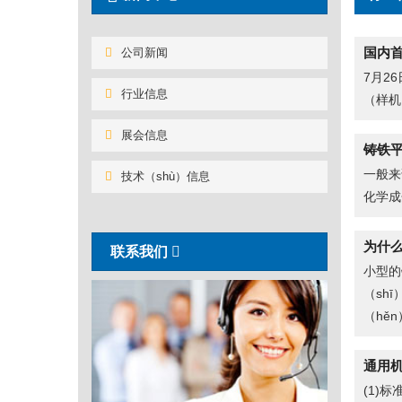
国内首
公司新闻
7月2
行业信息
（样机
展会信息
铸铁
一般来
技术（shù）信息
化学成
为什么
联系我们
小型的
（sh
（hěn
通用机
(1)