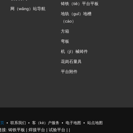
铸铁（tiě）平台平板
网（wǎng）站导航
地轨（guǐ）地槽
（cáo）
方箱
弯板
机（jī）械铸件
花岗石量具
平台附件
首页
联系我们
客（kè）户服务
电子地图
站点地图
链接:
铸铁平板
|
焊接平台
|
试验平台
|
|