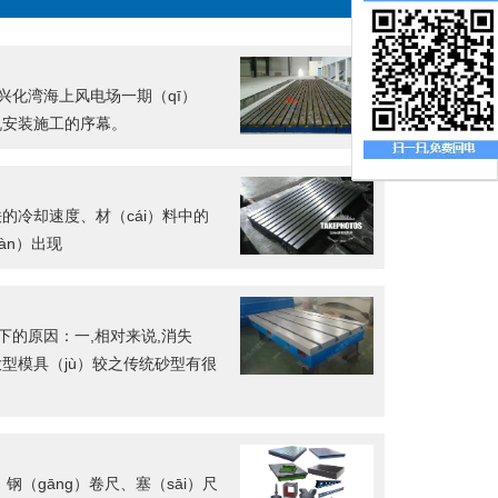
清兴化湾海上风电场一期（qī）
风机安装施工的序幕。
的冷却速度、材（cái）料中的
àn）出现
以下的原因：一,相对来说,消失
大型模具（jù）较之传统砂型有很
、钢（gāng）卷尺、塞（sāi）尺