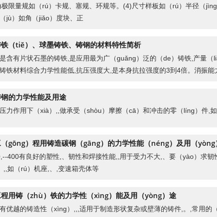
3)极限量规如（rú）卡规、塞规、环规等。(4)尺寸样板如（rú）半径（jìng）
（jù）如角（jiǎo）度块、正
铁（tiě）、球墨铸铁、铸钢的材料特性简析
是含有片状石墨的铸铁,是应用最为广（guǎng）泛的（de）铸铁,产量（li
铸铁材料综合力学性能低,抗压强度大,是本身抗拉强度的3到4倍。消振能
铸钢的力学性能及用途
压力作用下（xià）,,做承受（shòu）摩擦（cā）和冲击的零（líng）件,
（gōng）程用铸造碳钢（gāng）的力学性能（néng）及用（yòn
00,--400有良好的塑性,、韧性和焊接性能,,用于受力不大,、要（yào）求
n）,,如（rú）机座,、,变速箱壳体等
程用铸（zhù）铁的力学性（xìng）能及用（yòng）途
有优越的铸造性（xìng）,,,适用于制造形状复杂或壁薄的铸件,。,常用的