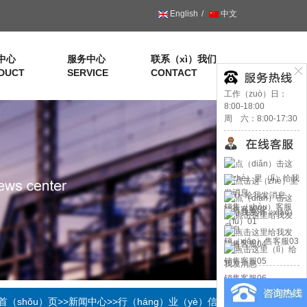
English
中文
中心
服务中心
联系（xì）我们
DUCT
SERVICE
CONTACT
工作（zuò）日：
8:00-18:00
周 六：8:00-17:30
销售（shòu）客服
销售客服02
（fú）01
销（xiāo）售客服03
销售客服04
销售客服05
销售客服06
首（shǒu）页
>>
新闻中心
>>行（háng）业（yè）信息