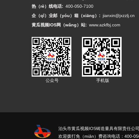
热（rè）线电话:
400-050-7100
企（qǐ）业邮（yóu）箱（xiāng）:
jianxin@jxzzlj.cn
黄瓜视频IOS网（wǎng）站:
www.azkfbj.com
公众号
手机版
泊头市黄瓜视频IOS铸造量具有限责任公司 
欢迎拨打免（miǎn）费咨询电话：400-050